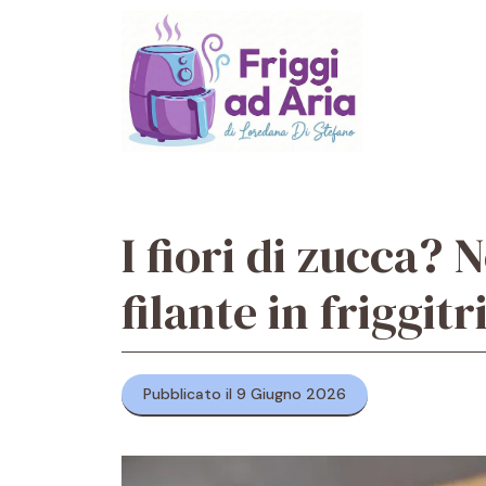
Vai
al
contenuto
I fiori di zucca? 
filante in friggit
Pubblicato il 9 Giugno 2026