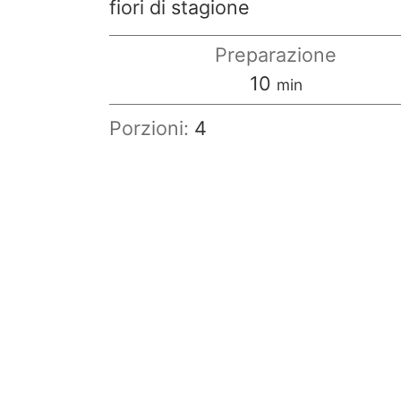
fiori di stagione
Preparazione
minuti
10
min
Porzioni:
4