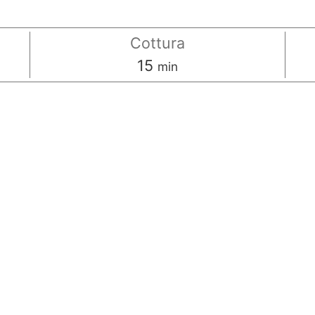
Cottura
minuti
15
min