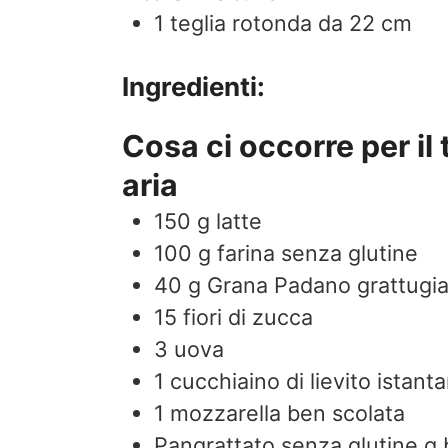
1 teglia rotonda da 22 cm
Ingredienti:
Cosa ci occorre per il 
aria
150
g
latte
100
g
farina senza glutine
40
g
Grana Padano grattugi
15
fiori di zucca
3
uova
1
cucchiaino di lievito istant
1
mozzarella ben scolata
Pangrattato senza glutine q.