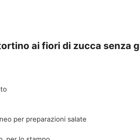
tortino ai fiori di zucca senza g
ato
aneo per preparazioni salate
b. per lo stampo