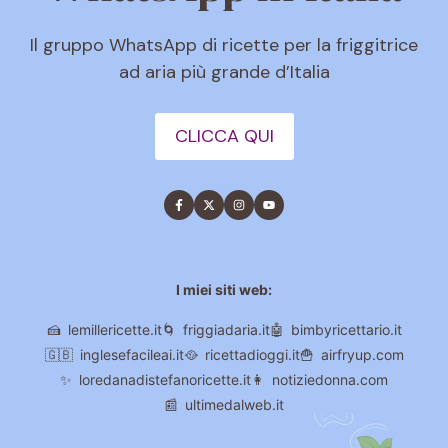
Il gruppo WhatsApp di ricette per la friggitrice
ad aria più grande d’Italia
CLICCA QUI
I miei siti web:
🍰
lemillericette.it
🌀
friggiadaria.it
🤖
bimbyricettario.it
🇬🇧
inglesefacileai.it
🥘
ricettadioggi.it
🍟
airfryup.com
✨
loredanadistefanoricette.it
👩
notiziedonna.com
📰
ultimedalweb.it