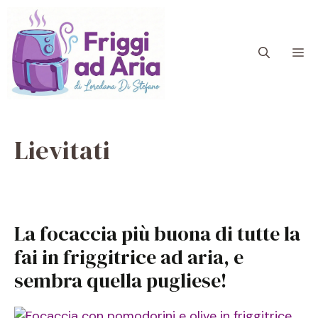
Vai
al
contenuto
M
Lievitati
La focaccia più buona di tutte la
fai in friggitrice ad aria, e
sembra quella pugliese!