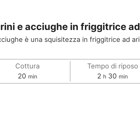
i e acciughe in friggitrice ad
iughe è una squisitezza in friggitrice ad a
Cottura
Tempo di riposo
minuti
ore
minuti
20
2
30
min
h
min