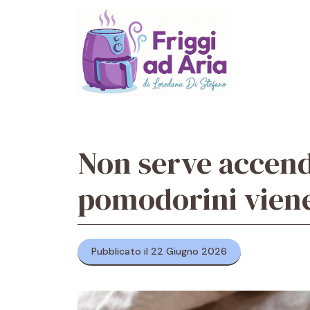
Vai
al
contenuto
Non serve accende
pomodorini viene 
Pubblicato il 22 Giugno 2026