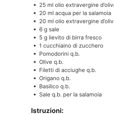
25
ml
olio extravergine d’oliv
20
ml
acqua per la salamoia
20
ml
olio extravergine d’oli
6
g
sale
5
g
lievito di birra fresco
1
cucchiaino di zucchero
Pomodorini q.b.
Olive q.b.
Filetti di acciughe q.b.
Origano q.b.
Basilico q.b.
Sale q.b. per la salamoia
Istruzioni: