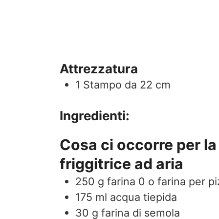
Attrezzatura
1 Stampo da 22 cm
Ingredienti:
Cosa ci occorre per la
friggitrice ad aria
250
g
farina 0 o farina per p
175
ml
acqua tiepida
30
g
farina di semola