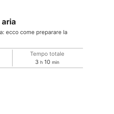
 aria
ria: ecco come preparare la
Tempo totale
ore
minuti
3
10
h
min