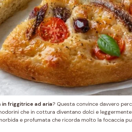
in friggitrice ad aria
? Questa convince davvero perch
modorini che in cottura diventano dolci e leggermente c
morbida e profumata che ricorda molto la focaccia pug