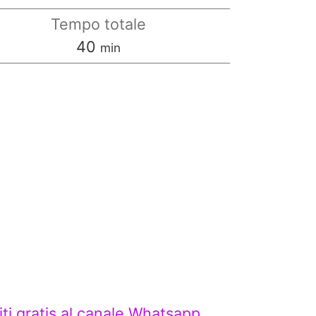
Tempo totale
minuti
40
min
viti gratis al canale Whatsapp,