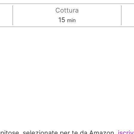
Cottura
minuti
15
min
repitose, selezionate per te da Amazon,
iscri