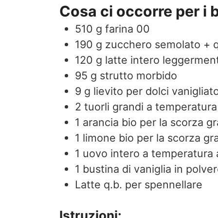
Cosa ci occorre per i bi
510
g
farina 00
190
g
zucchero semolato + q
120
g
latte intero leggerment
95
g
strutto morbido
9
g
lievito per dolci vanigliat
2
tuorli grandi a temperatur
1
arancia bio per la scorza gr
1
limone bio per la scorza gr
1
uovo intero a temperatura
1
bustina di vaniglia in polve
Latte q.b. per spennellare
Istruzioni: