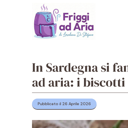
Vai
al
contenuto
In Sardegna si fa
ad aria: i biscotti
Pubblicato il 26 Aprile 2026