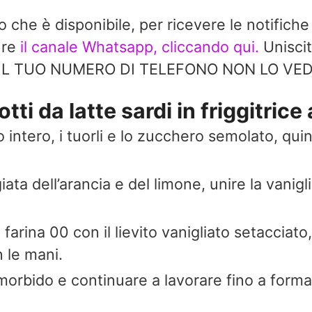
do che è disponibile, per ricevere le notifiche
ure
il canale Whatsapp, cliccando qui.
Uniscit
à. IL TUO NUMERO DI TELEFONO NON LO V
ti da latte sardi in friggitrice 
o intero, i tuorli e lo zucchero semolato, qui
ta dell’arancia e del limone, unire la vaniglia
a farina 00 con il lievito vanigliato setacci
 le mani.
 morbido e continuare a lavorare fino a form