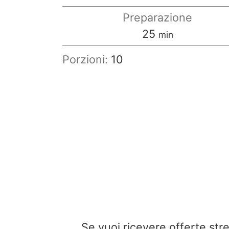
Preparazione
minuti
25
min
Porzioni:
10
Se vuoi ricevere offerte st