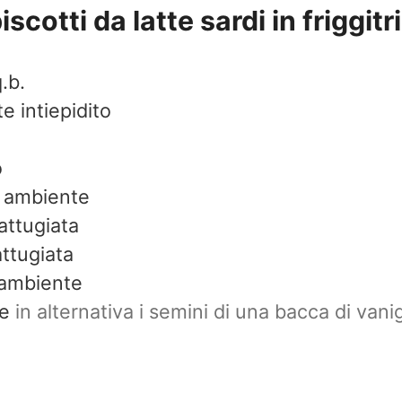
scotti da latte sardi in friggitr
.b.
e intiepidito
o
a ambiente
attugiata
attugiata
 ambiente
re
in alternativa i semini di una bacca di vanig