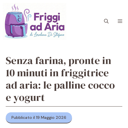
Vai
al
contenuto
M
Senza farina, pronte in
10 minuti in friggitrice
ad aria: le palline cocco
e yogurt
Pubblicato il 19 Maggio 2026