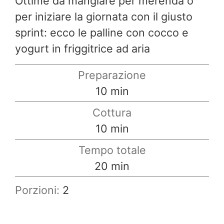
Ottime da mangiare per merenda o
per iniziare la giornata con il giusto
sprint: ecco le palline con cocco e
yogurt in friggitrice ad aria
Preparazione
minuti
10
min
Cottura
minuti
10
min
Tempo totale
minuti
20
min
Porzioni:
2