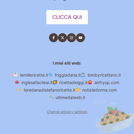
CLICCA QUI
I miei siti web:
lemillericette.it
friggiadaria.it
bimbyricettario.it
inglesefacileai.it
ricettadioggi.it
airfryup.com
loredanadistefanoricette.it
notiziedonna.com
ultimedalweb.it
Change privacy settings