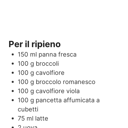
Per il ripieno
150
ml
panna fresca
100
g
broccoli
100
g
cavolfiore
100
g
broccolo romanesco
100
g
cavolfiore viola
100
g
pancetta affumicata a
cubetti
75
ml
latte
2
uova