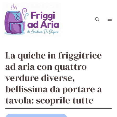
Vai
al
contenuto
M
La quiche in friggitrice
ad aria con quattro
verdure diverse,
bellissima da portare a
tavola: scoprile tutte