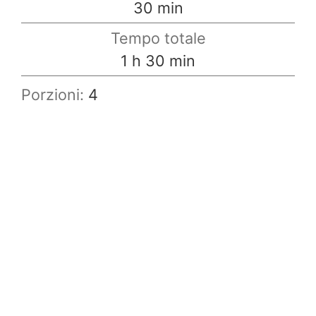
minuti
30
min
Tempo totale
ora
minuti
1
h
30
min
Porzioni:
4