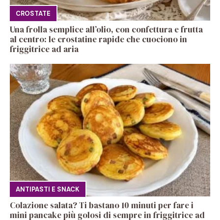
CROSTATE
Una frolla semplice all’olio, con confettura e frutta
al centro: le crostatine rapide che cuociono in
friggitrice ad aria
ANTIPASTI E SNACK
Colazione salata? Ti bastano 10 minuti per fare i
mini pancake più golosi di sempre in friggitrice ad