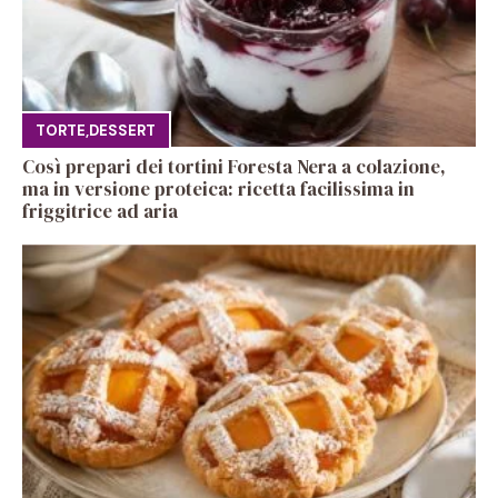
TORTE
,
DESSERT
Così prepari dei tortini Foresta Nera a colazione,
ma in versione proteica: ricetta facilissima in
friggitrice ad aria