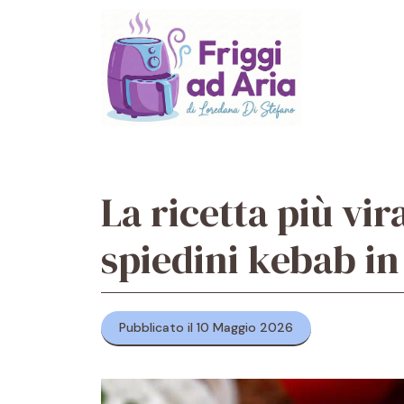
Vai
al
contenuto
La ricetta più vi
spiedini kebab in 
Pubblicato il 10 Maggio 2026