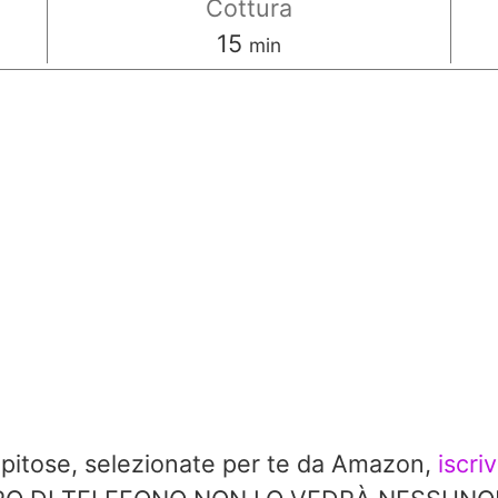
Cottura
minuti
15
min
repitose, selezionate per te da Amazon,
iscri