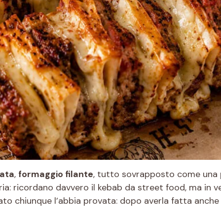
iata
,
formaggio filante
, tutto sovrapposto come una pi
aria: ricordano davvero il kebab da street food, ma in ve
ato chiunque l’abbia provata: dopo averla fatta anche