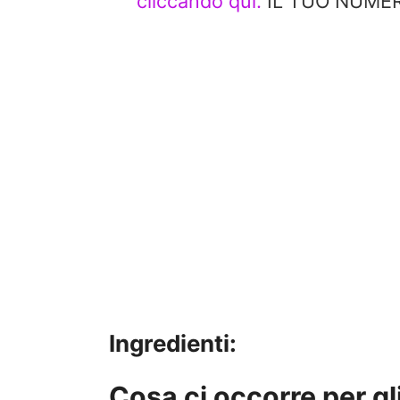
cliccando qui.
IL TUO NUMERO
Ingredienti:
Cosa ci occorre per gli