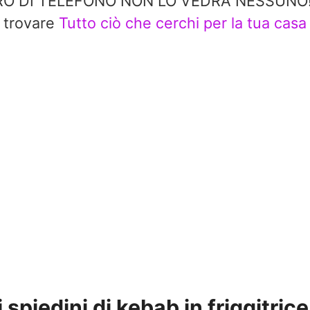
 DI TELEFONO NON LO VEDRÀ NESSUNO!! In 
trovare
Tutto ciò che cerchi per la tua casa
 spiedini di kebab in friggitrice