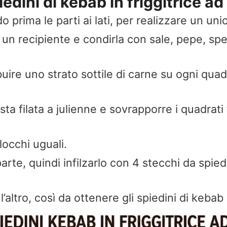
dini di kebab in friggitrice ad 
 prima le parti ai lati, per realizzare un un
un recipiente e condirla con sale, pepe, spe
uire uno strato sottile di carne su ogni qua
ta filata a julienne e sovrapporre i quadrati 
blocchi uguali.
arte, quindi infilzarlo con 4 stecchi da spiedi
l’altro, così da ottenere gli spiedini di kebab