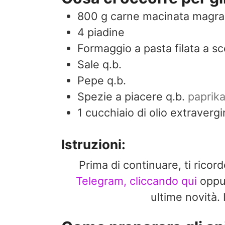
800
g
carne macinata magra
4
piadine
Formaggio a pasta filata a sc
Sale q.b.
Pepe q.b.
Spezie a piacere q.b.
paprika
1
cucchiaio di olio extravergi
Istruzioni:
Prima di continuare, ti ricor
Telegram, cliccando qui
opp
ultime novit