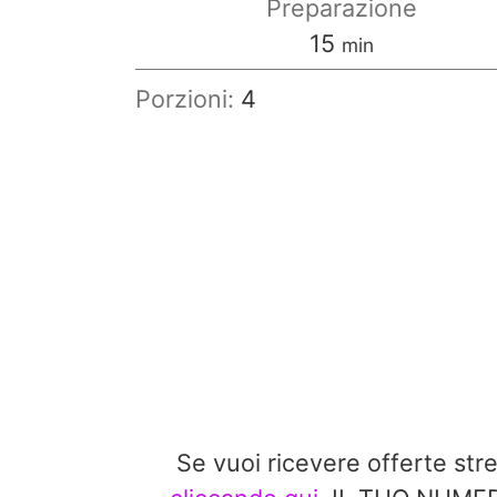
Preparazione
minuti
15
min
Porzioni:
4
Se vuoi ricevere offerte st