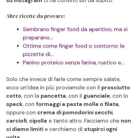
su Instagram
ci ha convinti sin da subito.
Altre ricette da provare:
Sembrano finger food da aperitivo, ma si
preparano…
Ottime come finger food o contorno: le
pizzette di…
Panino proteico senza farina, rustico e…
Solo che invece di farle come sempre salate,
ecco un’idea in più: proviamole con il
prosciutto
cotto
, con la
pancetta
, con il
guanciale
, con lo
speck
, con
formaggi a pasta molle o filata
,
oppure con
crema di pomodorini secchi
,
carciofi
,
cipolle
e tanto altro. Facciamo che
non
ci diamo limiti
e cerchiamo di
stupirci ogni
volta
.