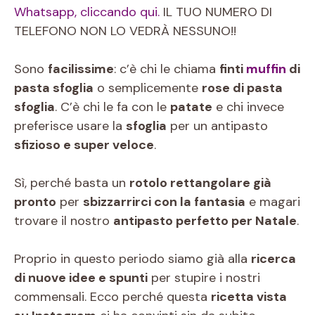
Whatsapp, cliccando qui.
IL TUO NUMERO DI
TELEFONO NON LO VEDRÀ NESSUNO!!
Sono
facilissime
: c’è chi le chiama
finti
muffin
di
pasta sfoglia
o semplicemente
rose di pasta
sfoglia
. C’è chi le fa con le
patate
e chi invece
preferisce usare la
sfoglia
per un antipasto
sfizioso e super veloce
.
Sì, perché basta un
rotolo rettangolare già
pronto
per
sbizzarrirci con la fantasia
e magari
trovare il nostro
antipasto perfetto per Natale
.
Proprio in questo periodo siamo già alla
ricerca
di nuove idee e spunti
per stupire i nostri
commensali. Ecco perché questa
ricetta vista