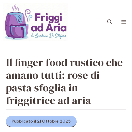
Vai
al
contenuto
M
Il finger food rustico che
amano tutti: rose di
pasta sfoglia in
friggitrice ad aria
Pubblicato il 21 Ottobre 2025