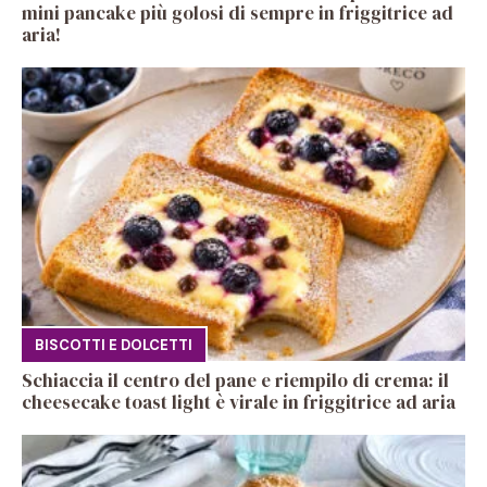
mini pancake più golosi di sempre in friggitrice ad
aria!
BISCOTTI E DOLCETTI
Schiaccia il centro del pane e riempilo di crema: il
cheesecake toast light è virale in friggitrice ad aria