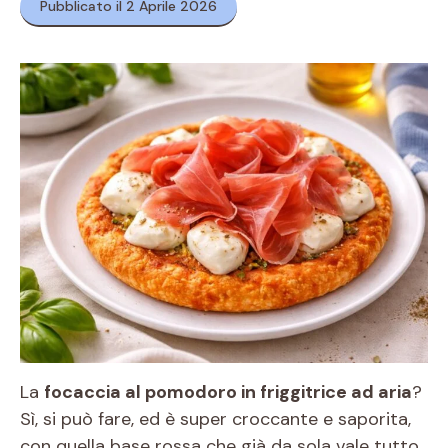
Pubblicato il 2 Aprile 2026
La
focaccia al pomodoro in friggitrice ad aria
?
Sì, si può fare, ed è super croccante e saporita,
con quella base rossa che già da sola vale tutto.