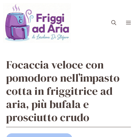
Vai
al
contenuto
M
Focaccia veloce con
pomodoro nell’impasto
cotta in friggitrice ad
aria, più bufala e
prosciutto crudo