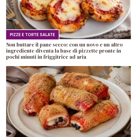
PIZZE E TORTE SALATE
Non buttare il pane secco: con un uovo e un altro
ingrediente diventa la base di pizzette pronte in
pochi minuti in friggitrice ad aria