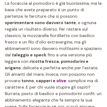
La focaccia al pomodoro è già buonissima, ma la
base che avete preparato è un punto di
partenza: le farciture che si possono
sperimentare sono davvero tante
, e ognuna
regala un risultato diverso. Per restare sul
classico, la mozzarella fiordilatte con basilico
fresco e un filo d’olio extravergine, ma gli
abbinamenti sono davvero moltissimi e spaziano
dal
taleggio e speck
fino a una versione più
leggera con
ricotta fresca
,
pomodorini e
origano
, delicata e perfetta anche per l’estate.
Gli amanti del mare, invece, non possono non
provare
tonno
,
capperi e
olive
: semplice ma di
carattere. E per chi vuole stupire gli ospiti?
Burrata, pesto di basilico e pomodorini confit: un
abbinamento elegante che fa sempre la sua
scena. Sulla focaccia in sé, poi, si può giocare