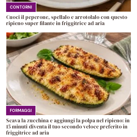
CONTORNI
Cuoci il peperone, spellalo e arrotolalo con questo
ripieno super filante in friggitrice ad aria
FORMAGGI
Scava la zucchina e aggiungi la polpa nel ripieno: in
15 minuti diventa il tuo secondo veloce preferito in
friggitrice ad aria