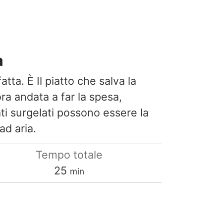
a
atta. È Il piatto che salva la
ra andata a far la spesa,
ati surgelati possono essere la
ad aria.
Tempo totale
minuti
25
min