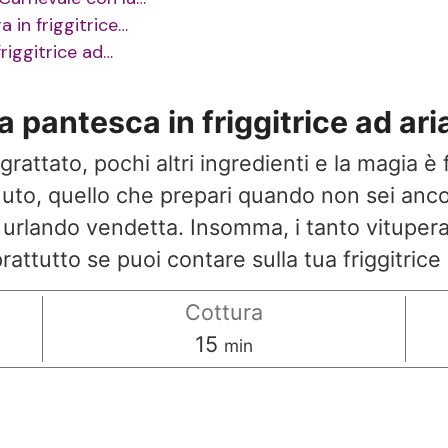
a in friggitrice…
friggitrice ad…
a pantesca in friggitrice ad ari
rattato, pochi altri ingredienti e la magia è f
nuto, quello che prepari quando non sei anco
ia urlando vendetta. Insomma, i tanto vituper
attutto se puoi contare sulla tua friggitrice 
Cottura
minuti
15
min