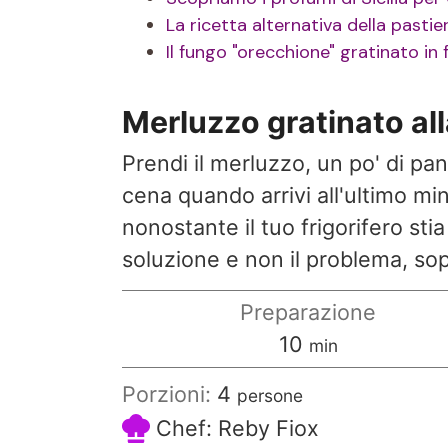
La ricetta alternativa della pastier
Il fungo "orecchione" gratinato in 
Merluzzo gratinato all
Prendi il merluzzo, un po' di pang
cena quando arrivi all'ultimo mi
nonostante il tuo frigorifero st
soluzione e non il problema, sopr
Preparazione
minuti
10
min
Porzioni:
4
persone
Chef:
Reby Fiox