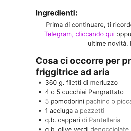
Ingredienti:
Prima di continuare, ti ricor
Telegram, cliccando qui
opp
ultime novit
Cosa ci occorre per pr
friggitrice ad aria
360
g.
filetti di merluzzo
4 o 5
cucchiai
Pangrattato
5
pomodorini
pachino o picca
1
acciuga
a pezzetti
q.b.
capperi
di Pantelleria
q.b.
olive verdi
denocciolate