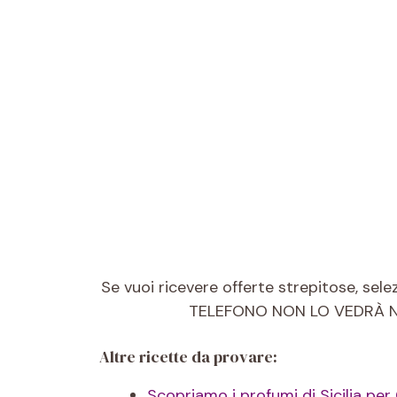
Se vuoi ricevere offerte strepitose, se
TELEFONO NON LO VEDRÀ NESS
Altre ricette da provare:
Scopriamo i profumi di Sicilia per