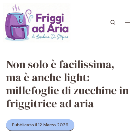
Vai
al
contenuto
M
Non solo è facilissima,
ma è anche light:
millefoglie di zucchine in
friggitrice ad aria
Pubblicato il 12 Marzo 2026