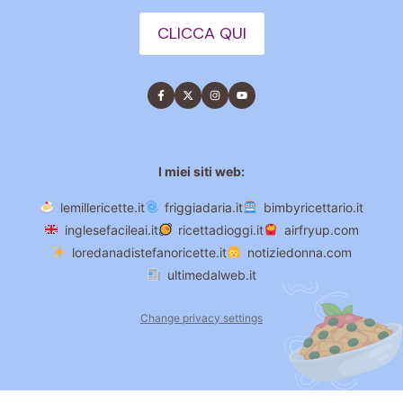
CLICCA QUI
I miei siti web:
lemillericette.it
friggiadaria.it
bimbyricettario.it
inglesefacileai.it
ricettadioggi.it
airfryup.com
loredanadistefanoricette.it
notiziedonna.com
ultimedalweb.it
Change privacy settings