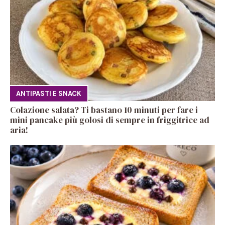
ANTIPASTI E SNACK
Colazione salata? Ti bastano 10 minuti per fare i
mini pancake più golosi di sempre in friggitrice ad
aria!