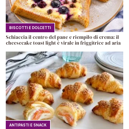
BISCOTTI E DOLCETTI
Schiaccia il centro del pane e riempilo di crema: il
cheesecake toast light è virale in friggitrice ad aria
ANTIPASTI E SNACK