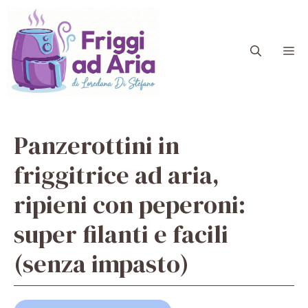
Vai
al
contenuto
M
Panzerottini in
friggitrice ad aria,
ripieni con peperoni:
super filanti e facili
(senza impasto)