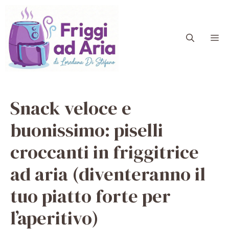
Vai
al
contenuto
M
Snack veloce e
buonissimo: piselli
croccanti in friggitrice
ad aria (diventeranno il
tuo piatto forte per
l’aperitivo)