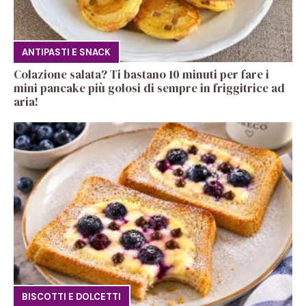
ANTIPASTI E SNACK
Colazione salata? Ti bastano 10 minuti per fare i
mini pancake più golosi di sempre in friggitrice ad
aria!
BISCOTTI E DOLCETTI