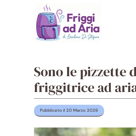
Vai
al
contenuto
Sono le pizzette d
friggitrice ad ar
Pubblicato il 20 Marzo 2026