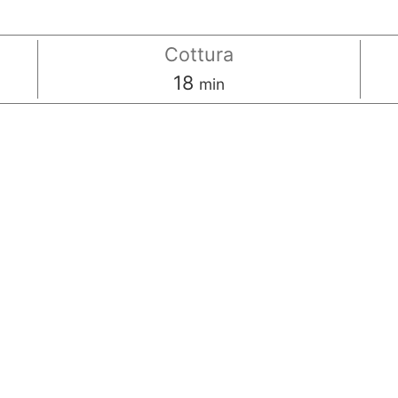
Cottura
minuti
18
min