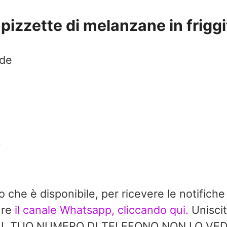
pizzette di melanzane in friggi
nde
.
do che è disponibile, per ricevere le notifiche
ure
il canale Whatsapp, cliccando qui.
Uniscit
à. IL TUO NUMERO DI TELEFONO NON LO V