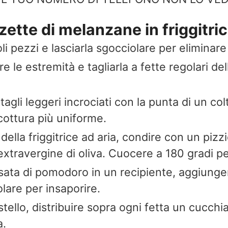
ette di melanzane in friggitric
li pezzi e lasciarla sgocciolare per eliminare 
 le estremità e tagliarla a fette regolari de
tagli leggeri incrociati con la punta di un col
 cottura più uniforme.
 della friggitrice ad aria, condire con un pi
 extravergine di oliva. Cuocere a 180 gradi pe
ata di pomodoro in un recipiente, aggiungere 
lare per insaporire.
tello, distribuire sopra ogni fetta un cucchi
a.