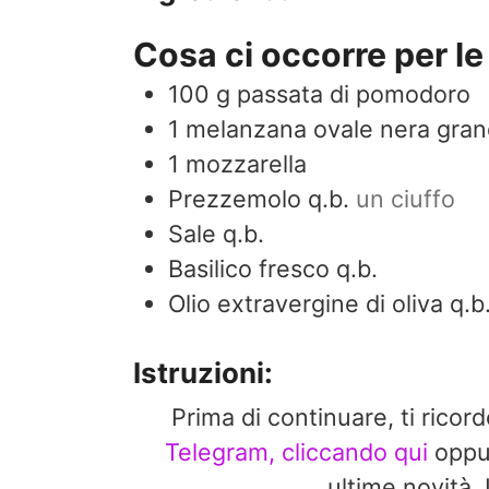
Cosa ci occorre per le 
100
g
passata di pomodoro
1
melanzana ovale nera gra
1
mozzarella
Prezzemolo q.b.
un ciuffo
Sale q.b.
Basilico fresco q.b.
Olio extravergine di oliva q.b
Istruzioni:
Prima di continuare, ti ricor
Telegram, cliccando qui
opp
ultime novit