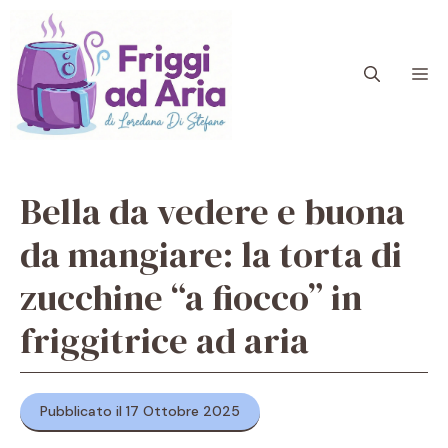
Vai
al
contenuto
M
Bella da vedere e buona
da mangiare: la torta di
zucchine “a fiocco” in
friggitrice ad aria
Pubblicato il 17 Ottobre 2025