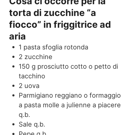
Cosa ci occorre per la
torta di zucchine “a
fiocco” in friggitrice ad
aria
1
pasta sfoglia rotonda
2
zucchine
150
g
prosciutto cotto o petto di
tacchino
2
uova
Parmigiano reggiano o formaggio
a pasta molle a julienne a piacere
q.b.
Sale q.b.
Pepe q.b.