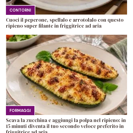
CONTORNI
Cuoci il peperone, spellalo e arrotolalo con questo
ripieno super filante in friggitrice ad aria
FORMAGGI
Scava la zucchina e aggiungi la polpa nel ripieno: in
15 minuti diventa il tuo secondo veloce preferito in
friggitrice ad aria