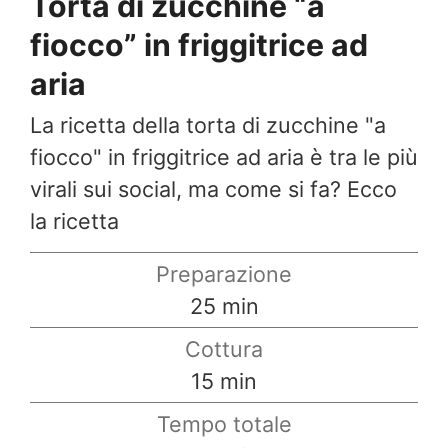
Torta di zucchine “a
fiocco” in friggitrice ad
aria
La ricetta della torta di zucchine "a
fiocco" in friggitrice ad aria è tra le più
virali sui social, ma come si fa? Ecco
la ricetta
Preparazione
minuti
25
min
Cottura
minuti
15
min
Tempo totale