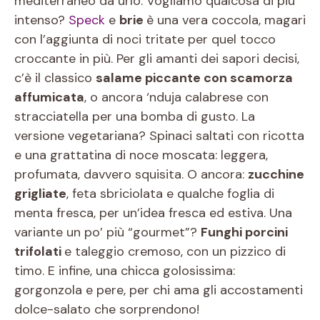
mediterraneo da urlo. Vogliamo qualcosa di più
intenso?
Speck
e
brie
è una vera coccola, magari
con l’aggiunta di noci tritate per quel tocco
croccante in più. Per gli amanti dei sapori decisi,
c’è il classico
salame piccante con scamorza
affumicata
, o ancora ‘nduja calabrese con
stracciatella per una bomba di gusto. La
versione vegetariana? Spinaci saltati con ricotta
e una grattatina di noce moscata: leggera,
profumata, davvero squisita. O ancora:
zucchine
grigliate
, feta sbriciolata e qualche foglia di
menta fresca, per un’idea fresca ed estiva. Una
variante un po’ più “gourmet”?
Funghi porcini
trifolati
e taleggio cremoso, con un pizzico di
timo. E infine, una chicca golosissima:
gorgonzola e pere, per chi ama gli accostamenti
dolce-salato che sorprendono!