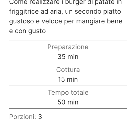
Come realizzare i burger di patate in
friggitrice ad aria, un secondo piatto
gustoso e veloce per mangiare bene
e con gusto
Preparazione
minuti
35
min
Cottura
minuti
15
min
Tempo totale
minuti
50
min
Porzioni:
3