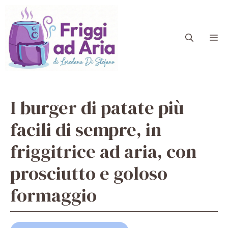
Vai
al
contenuto
M
I burger di patate più
facili di sempre, in
friggitrice ad aria, con
prosciutto e goloso
formaggio