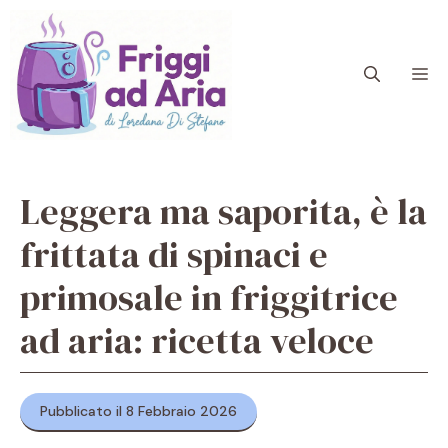
Vai
al
contenuto
M
Leggera ma saporita, è la
frittata di spinaci e
primosale in friggitrice
ad aria: ricetta veloce
Pubblicato il 8 Febbraio 2026