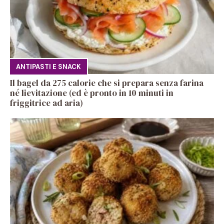
ANTIPASTI E SNACK
Il bagel da 275 calorie che si prepara senza farina
né lievitazione (ed è pronto in 10 minuti in
friggitrice ad aria)