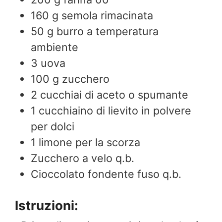
160
g
semola rimacinata
50
g
burro a temperatura
ambiente
3
uova
100
g
zucchero
2
cucchiai di aceto o spumante
1
cucchiaino di lievito in polvere
per dolci
1
limone per la scorza
Zucchero a velo q.b.
Cioccolato fondente fuso q.b.
Istruzioni: