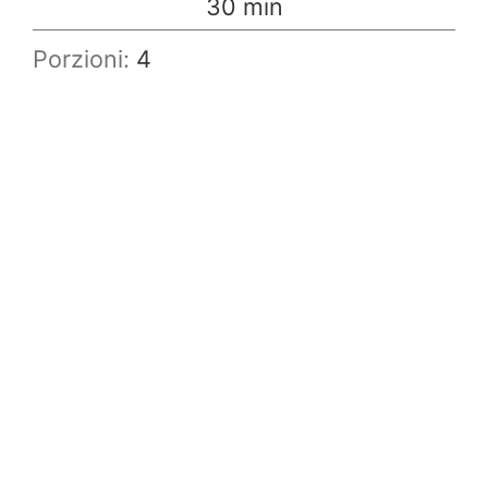
minuti
30
min
Porzioni:
4