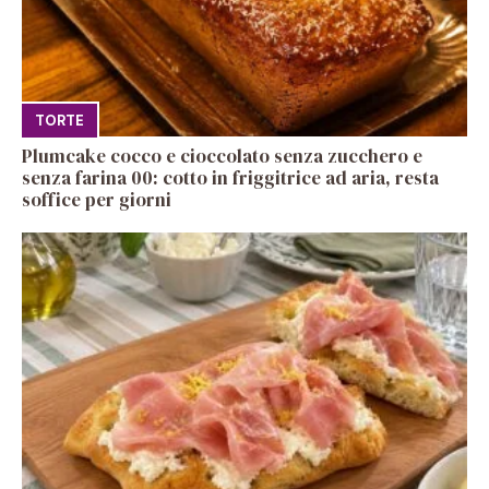
TORTE
Plumcake cocco e cioccolato senza zucchero e
senza farina 00: cotto in friggitrice ad aria, resta
soffice per giorni