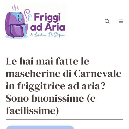
Vai
al
contenuto
M
Le hai mai fatte le
mascherine di Carnevale
in friggitrice ad aria?
Sono buonissime (e
facilissime)