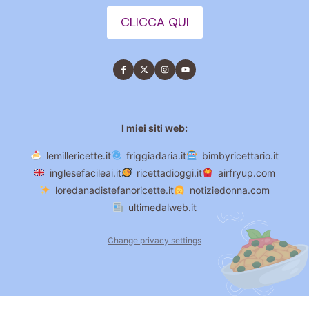
CLICCA QUI
I miei siti web:
lemillericette.it
friggiadaria.it
bimbyricettario.it
inglesefacileai.it
ricettadioggi.it
airfryup.com
loredanadistefanoricette.it
notiziedonna.com
ultimedalweb.it
Change privacy settings