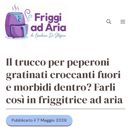
Vai
al
contenuto
M
Il trucco per peperoni
gratinati croccanti fuori
e morbidi dentro? Farli
così in friggitrice ad aria
Pubblicato il 7 Maggio 2026