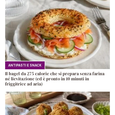
ANTIPASTI E SNACK
Il bagel da 275 calorie che si prepara senza farina
né lievitazione (ed è pronto in 10 minuti in
friggitrice ad aria)