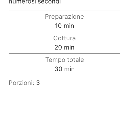
numerosi secondi
Preparazione
minuti
10
min
Cottura
minuti
20
min
Tempo totale
minuti
30
min
Porzioni:
3