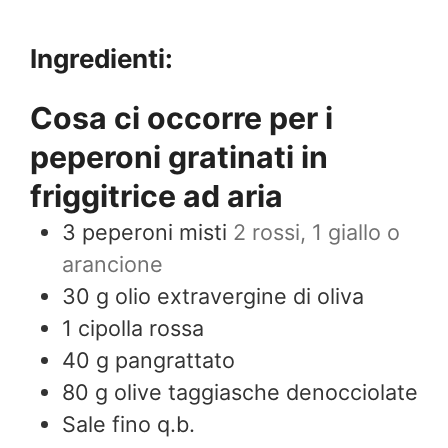
Ingredienti:
Cosa ci occorre per i
peperoni gratinati in
friggitrice ad aria
3
peperoni misti
2 rossi, 1 giallo o
arancione
30
g
olio extravergine di oliva
1
cipolla rossa
40
g
pangrattato
80
g
olive taggiasche denocciolate
Sale fino q.b.