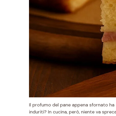
Il profumo del pane appena sfornato ha s
induriti? In cucina, però, niente va spre