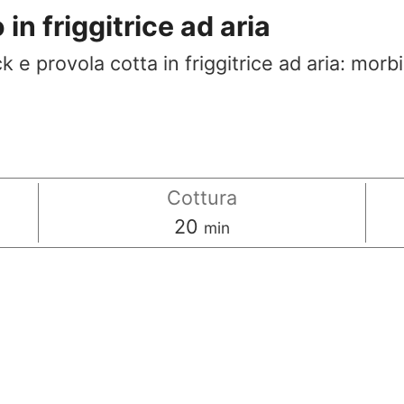
in friggitrice ad aria
 e provola cotta in friggitrice ad aria: morb
Cottura
minuti
20
min