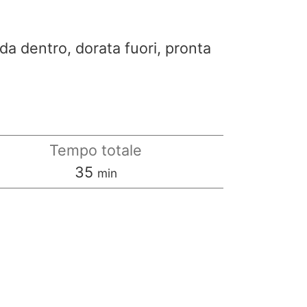
ida dentro, dorata fuori, pronta
Tempo totale
minuti
35
min