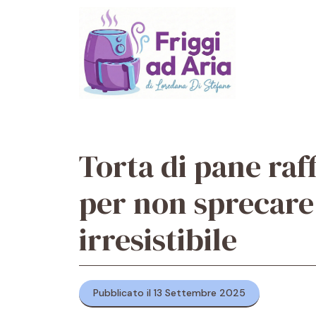
Vai
al
contenuto
Torta di pane raff
per non sprecare 
irresistibile
Pubblicato il 13 Settembre 2025