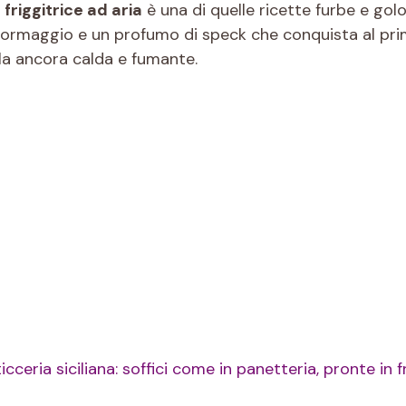
friggitrice ad aria
è una di quelle ricette furbe e golo
 formaggio e un profumo di speck che conquista al pr
la ancora calda e fumante.
ceria siciliana: soffici come in panetteria, pronte in fr