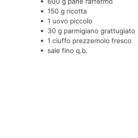
600
g
pane raffermo
150
g
ricotta
1
uovo piccolo
30
g
parmigiano grattugiato
1
ciuffo
prezzemolo fresco
sale fino q.b.