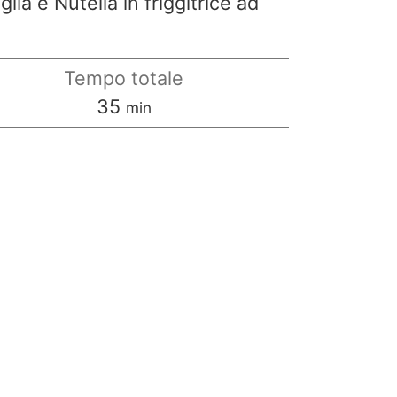
lia e Nutella in friggitrice ad
Tempo totale
minuti
35
min