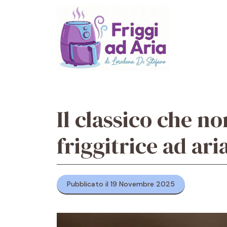
Vai
al
contenuto
Il classico che no
friggitrice ad ari
Pubblicato il 19 Novembre 2025