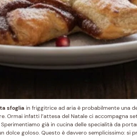
ta sfoglia
in friggitrice ad aria è probabilmente una del
. Ormai infatti l’attesa del Natale ci accompagna se
 Sperimentiamo già in cucina delle specialità da portar
un dolce goloso. Questo è davvero semplicissimo: si pre