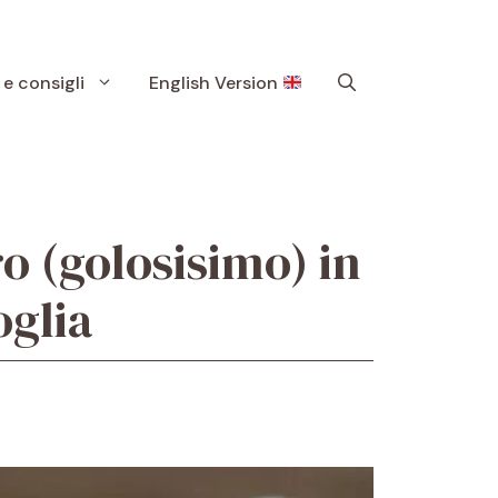
 e consigli
English Version
ro (golosisimo) in
oglia