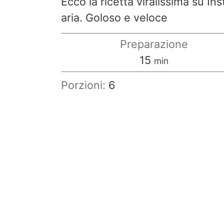
Ecco la ricetta viralissima su Ins
aria. Goloso e veloce
Preparazione
minuti
15
min
Porzioni:
6