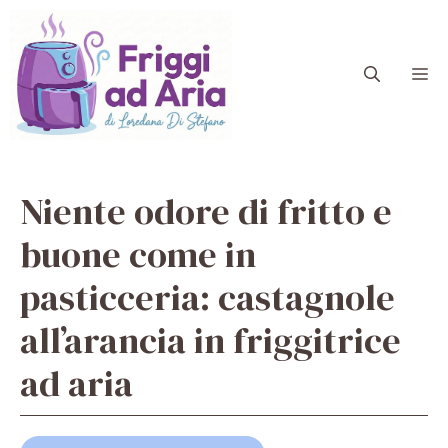
Vai
al
contenuto
M
Niente odore di fritto e
buone come in
pasticceria: castagnole
all’arancia in friggitrice
ad aria