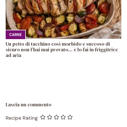
CARNE
Un petto di tacchino così morbido e succoso di
sicuro non l’hai mai provato… e lo fai in friggitrice
ad aria
Lascia un commento
Recipe Rating