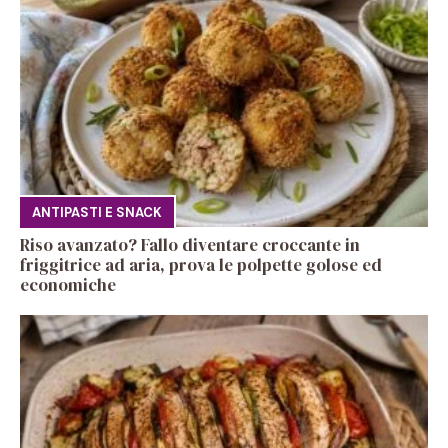
ANTIPASTI E SNACK
Riso avanzato? Fallo diventare croccante in
friggitrice ad aria, prova le polpette golose ed
economiche