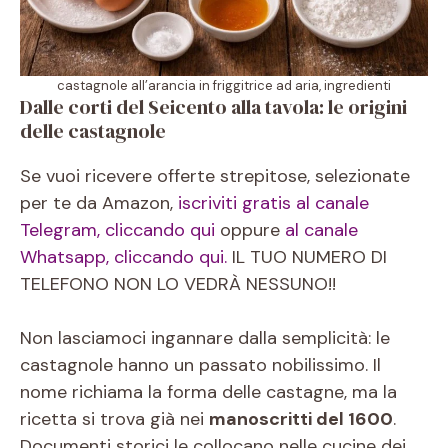
castagnole all’arancia in friggitrice ad aria, ingredienti
Dalle corti del Seicento alla tavola: le origini
delle castagnole
Se vuoi ricevere offerte strepitose, selezionate
per te da Amazon,
iscriviti gratis al canale
Telegram, cliccando qui
oppure
al canale
Whatsapp, cliccando qui.
IL TUO NUMERO DI
TELEFONO NON LO VEDRÀ NESSUNO!!
Non lasciamoci ingannare dalla semplicità: le
castagnole hanno un passato nobilissimo. Il
nome richiama la forma delle castagne, ma la
ricetta si trova già nei
manoscritti del 1600
.
Documenti storici le collocano nelle cucine dei