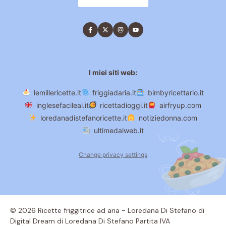
I miei siti web:
lemillericette.it
friggiadaria.it
bimbyricettario.it
inglesefacileai.it
ricettadioggi.it
airfryup.com
loredanadistefanoricette.it
notiziedonna.com
ultimedalweb.it
Change privacy settings
© 2026 Ricette friggitrice ad aria - Loredana Di Stefano di
Digital Dream di Loredana Di Stefano Partita IVA