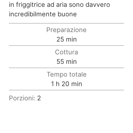
in friggitrice ad aria sono davvero
incredibilmente buone
Preparazione
minuti
25
min
Cottura
minuti
55
min
Tempo totale
ora
minuti
1
h
20
min
Porzioni:
2