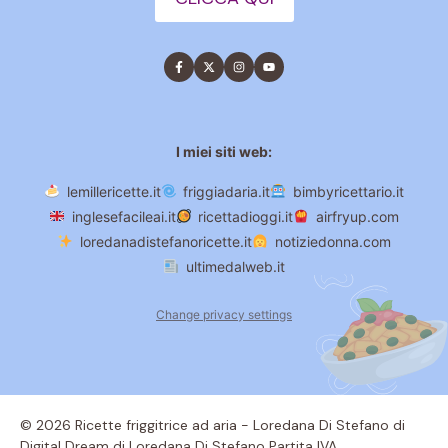
I miei siti web:
lemillericette.it
friggiadaria.it
bimbyricettario.it
inglesefacileai.it
ricettadioggi.it
airfryup.com
loredanadistefanoricette.it
notiziedonna.com
ultimedalweb.it
Change privacy settings
© 2026 Ricette friggitrice ad aria - Loredana Di Stefano di
Digital Dream di Loredana Di Stefano Partita IVA