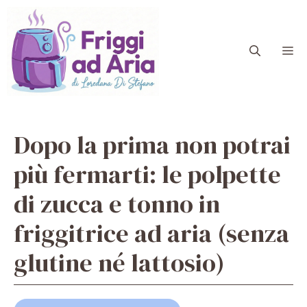
Vai
al
contenuto
M
Dopo la prima non potrai
più fermarti: le polpette
di zucca e tonno in
friggitrice ad aria (senza
glutine né lattosio)