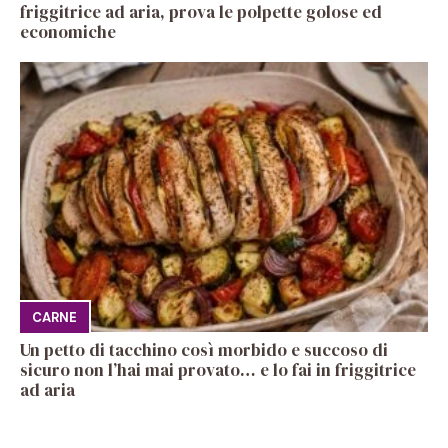
friggitrice ad aria, prova le polpette golose ed
economiche
CARNE
Un petto di tacchino così morbido e succoso di
sicuro non l’hai mai provato… e lo fai in friggitrice
ad aria