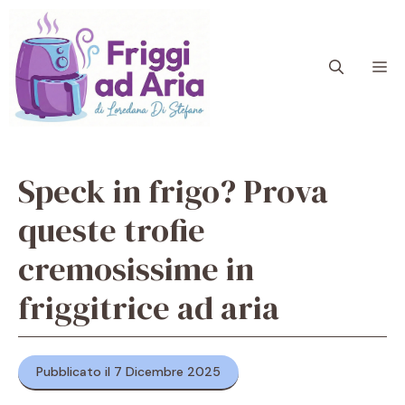
Vai
al
contenuto
M
Speck in frigo? Prova
queste trofie
cremosissime in
friggitrice ad aria
Pubblicato il 7 Dicembre 2025