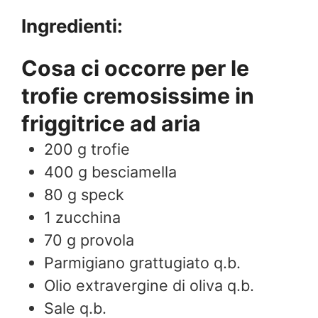
Ingredienti:
Cosa ci occorre per le
trofie cremosissime in
friggitrice ad aria
200
g
trofie
400
g
besciamella
80
g
speck
1
zucchina
70
g
provola
Parmigiano grattugiato q.b.
Olio extravergine di oliva q.b.
Sale q.b.