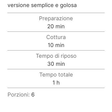
versione semplice e golosa
Preparazione
minuti
20
min
Cottura
minuti
10
min
Tempo di riposo
minuti
30
min
Tempo totale
ora
1
h
Porzioni:
6