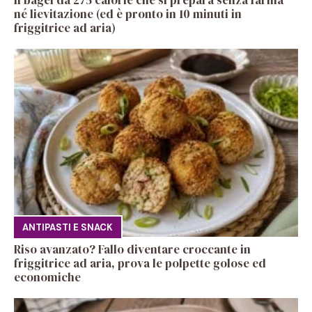
Il bagel da 275 calorie che si prepara senza farina
né lievitazione (ed è pronto in 10 minuti in
friggitrice ad aria)
ANTIPASTI E SNACK
Riso avanzato? Fallo diventare croccante in
friggitrice ad aria, prova le polpette golose ed
economiche