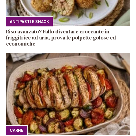
ANTIPASTI E SNACK
Riso avanzato? Fallo diventare croccante in
friggitrice ad aria, prova le polpette golose ed
economiche
CARNE