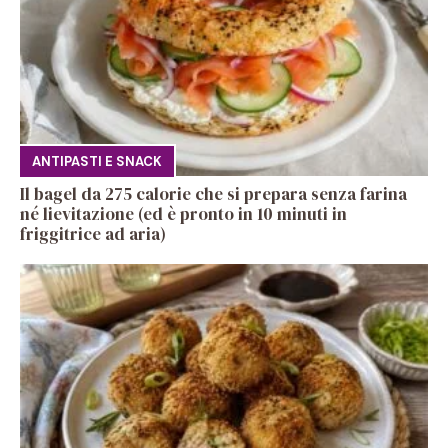
ANTIPASTI E SNACK
Il bagel da 275 calorie che si prepara senza farina
né lievitazione (ed è pronto in 10 minuti in
friggitrice ad aria)