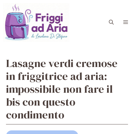
Vai
al
contenuto
M
Lasagne verdi cremose
in friggitrice ad aria:
impossibile non fare il
bis con questo
condimento