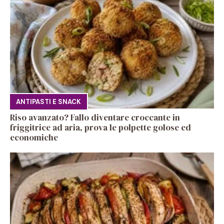
ANTIPASTI E SNACK
Riso avanzato? Fallo diventare croccante in
friggitrice ad aria, prova le polpette golose ed
economiche