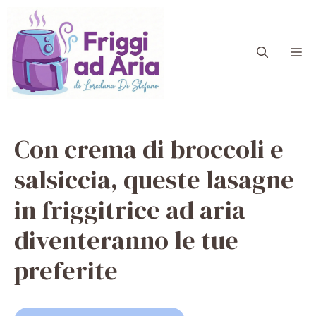
Vai
al
contenuto
M
Con crema di broccoli e
salsiccia, queste lasagne
in friggitrice ad aria
diventeranno le tue
preferite