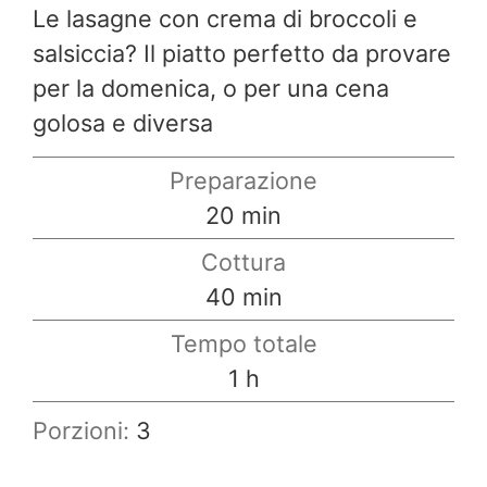
Le lasagne con crema di broccoli e
salsiccia? Il piatto perfetto da provare
per la domenica, o per una cena
golosa e diversa
Preparazione
minuti
20
min
Cottura
minuti
40
min
Tempo totale
ora
1
h
Porzioni:
3