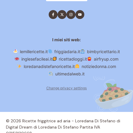
I miei siti web:
lemillericette.it
friggiadaria.it
bimbyricettario.it
inglesefacileai.it
ricettadioggi.it
airfryup.com
loredanadistefanoricette.it
notiziedonna.com
ultimedalweb.it
Change privacy settings
© 2026 Ricette friggitrice ad aria - Loredana Di Stefano di
Digital Dream di Loredana Di Stefano Partita IVA