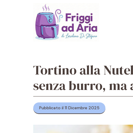
Vai
al
contenuto
Tortino alla Nutel
senza burro, ma 
Pubblicato il 11 Dicembre 2025