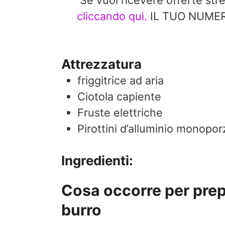
Se vuoi ricevere offerte st
cliccando qui.
IL TUO NUMERO
Attrezzatura
friggitrice ad aria
Ciotola capiente
Fruste elettriche
Pirottini d’alluminio monopo
Ingredienti:
Cosa occorre per prepar
burro