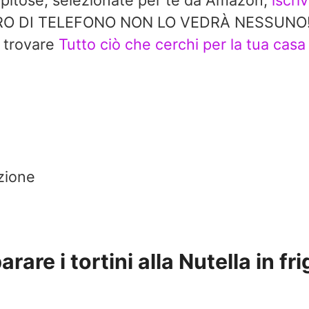
repitose, selezionate per te da Amazon,
iscri
 DI TELEFONO NON LO VEDRÀ NESSUNO!! In 
trovare
Tutto ciò che cerchi per la tua casa
rzione
are i tortini alla Nutella in fri