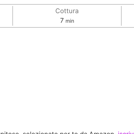
Cottura
minuti
7
min