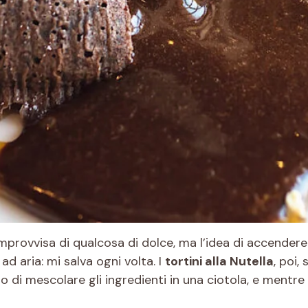
mprovvisa di qualcosa di dolce, ma l’idea di accendere i
ad aria: mi salva ogni volta. I
tortini alla Nutella
, poi,
 di mescolare gli ingredienti in una ciotola, e mentre l