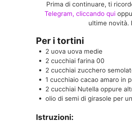
Prima di continuare, ti ricor
Telegram, cliccando qui
opp
ultime novit
Per i tortini
2
uova
uova medie
2
cucchiai
farina 00
2
cucchiai
zucchero semolat
1
cucchiaio
cacao amaro in p
2
cucchiai
Nutella oppure alt
olio di semi di girasole per u
Istruzioni: