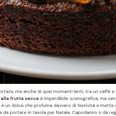
ortate, ma anche di quei momenti lenti, tra un caffè e
 alla frutta secca
è imperdibile: scenografica, ma sen
d è un dolce che profuma davvero di festività e mette d
a da portare in tavola per Natale, Capodanno o da reg