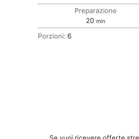
Preparazione
minuti
20
min
Porzioni:
6
Se vuoi ricevere offerte st