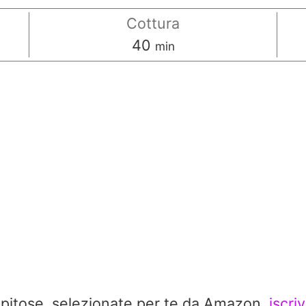
Cottura
minuti
40
min
repitose, selezionate per te da Amazon,
iscri