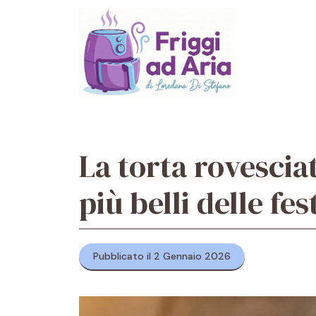
Vai
al
contenuto
La torta rovesci
più belli delle fes
Pubblicato il 2 Gennaio 2026