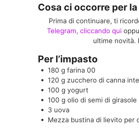
Cosa ci occorre per la 
Prima di continuare, ti ricor
Telegram, cliccando qui
opp
ultime novit
Per l’impasto
180
g
farina 00
120
g
zucchero di canna inte
100
g
yogurt
100
g
olio di semi di girasole
3
uova
Mezza bustina di lievito per 